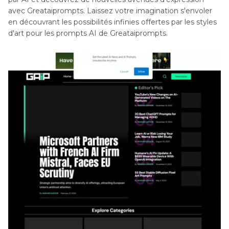
avec Greataiprompts. Laissez votre imagination s'envoler
en découvrant les possibilités infinies offertes par les styles
d'art pour les prompts AI de Greataiprompts.