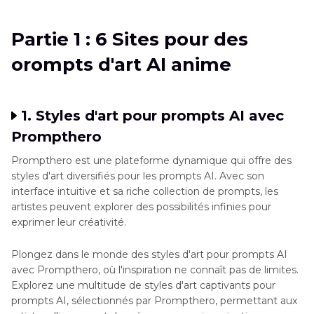
Partie 2
: Meilleur outil pour générer des
Partie 1 : 6 Sites pour des
images d'anime IA - HitPaw FotorPea
orompts d'art AI anime
Partie 3
: FAQs sur les prompts d'art d'anime AI
Conclusion
1. Styles d'art pour prompts AI avec
Prompthero
Prompthero est une plateforme dynamique qui offre des
styles d'art diversifiés pour les prompts AI. Avec son
interface intuitive et sa riche collection de prompts, les
artistes peuvent explorer des possibilités infinies pour
exprimer leur créativité.
Plongez dans le monde des styles d'art pour prompts AI
avec Prompthero, où l'inspiration ne connaît pas de limites.
Explorez une multitude de styles d'art captivants pour
prompts AI, sélectionnés par Prompthero, permettant aux