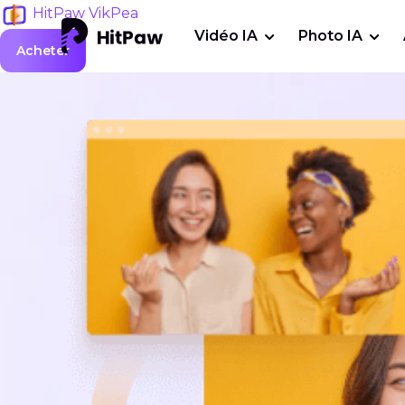
HitPaw VikPea
Vidéo IA
Photo IA
Acheter