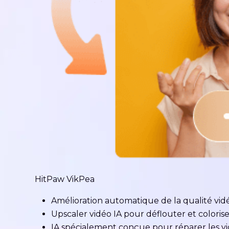
HitPaw VikPea
Amélioration automatique de la qualité vidéo
Upscaler vidéo IA pour déflouter et colorise
IA spécialement conçue pour réparer les v