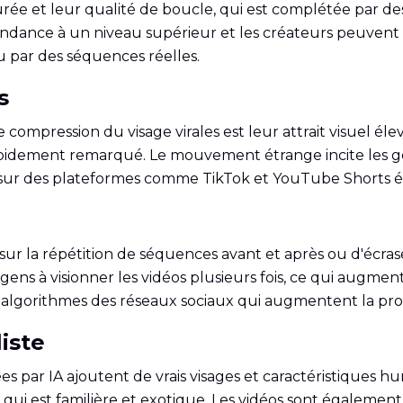
ée et leur qualité de boucle, qui est complétée par des v
tendance à un niveau supérieur et les créateurs peuven
nu par des séquences réelles.
s
compression du visage virales est leur attrait visuel éle
idement remarqué. Le mouvement étrange incite les gens
 sur des plateformes comme TikTok et YouTube Shorts é
ur la répétition de séquences avant et après ou d'écras
ens à visionner les vidéos plusieurs fois, ce qui augment
es algorithmes des réseaux sociaux qui augmentent la prob
iste
s par IA ajoutent de vrais visages et caractéristiques 
qui est familière et exotique. Les vidéos sont également 