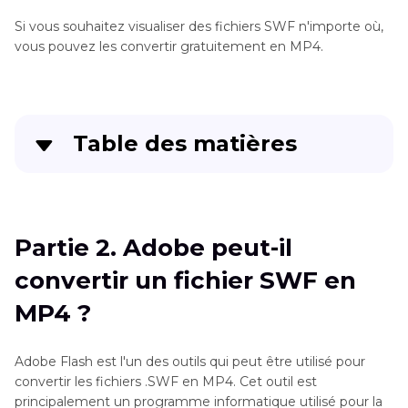
Si vous souhaitez visualiser des fichiers SWF n'importe où,
vous pouvez les convertir gratuitement en MP4.
Table des matières
Partie 1
. Qu'est-ce qu'un fichier .SWF ?
Partie 2
. Adobe peut-il convertir un fichier SWF
Partie 2. Adobe peut-il
en MP4 ?
convertir un fichier SWF en
Partie 3
. VLC peut-il convertir SWF en MP4 ?
MP4 ?
Partie 4
. HandBrake peut-il convertir SWF en
Adobe Flash est l'un des outils qui peut être utilisé pour
MP4 gratuitement ?
convertir les fichiers .SWF en MP4. Cet outil est
principalement un programme informatique utilisé pour la