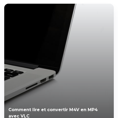
Comment lire et convertir M4V en MP4
avec VLC