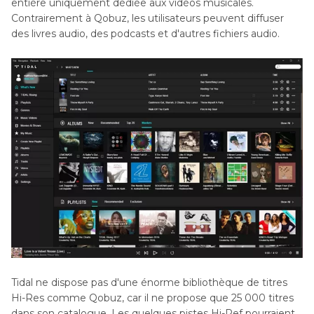
entière uniquement dédiée aux vidéos musicales.
Contrairement à Qobuz, les utilisateurs peuvent diffuser
des livres audio, des podcasts et d'autres fichiers audio.
Tidal ne dispose pas d'une énorme bibliothèque de titres
Hi-Res comme Qobuz, car il ne propose que 25 000 titres
dans son catalogue. Les quelques pistes Hi-Ref pourraient