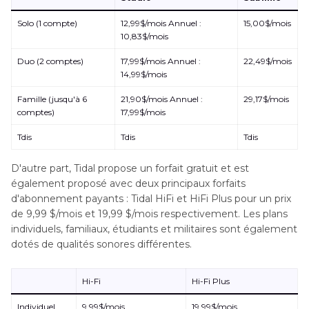
Solo (1 compte)
12,99$/mois Annuel :
15,00$/mois
10,83$/mois
Duo (2 comptes)
17,99$/mois Annuel :
22,49$/mois
14,99$/mois
Famille (jusqu'à 6
21,90$/mois Annuel :
29,17$/mois
comptes)
17,99$/mois
Tdis
Tdis
Tdis
D'autre part, Tidal propose un forfait gratuit et est
également proposé avec deux principaux forfaits
d'abonnement payants : Tidal HiFi et HiFi Plus pour un prix
de 9,99 $/mois et 19,99 $/mois respectivement. Les plans
individuels, familiaux, étudiants et militaires sont également
dotés de qualités sonores différentes.
Hi-Fi
Hi-Fi Plus
Individuel
9,99$/mois
19,99$/mois