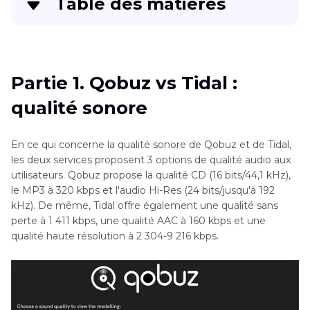
Table des matières
Partie 1
. Qobuz vs Tidal : qualité sonore
Partie 2
. Tidal vs Qobuz : bibliothèque musicale
Partie 1. Qobuz vs Tidal :
qualité sonore
Partie 3
. Qobuz vs Tidal : prix et forfaits
Partie 4
. Tidal vs Qobuz : interface et
En ce qui concerne la qualité sonore de Qobuz et de Tidal,
expérience utilisateur
les deux services proposent 3 options de qualité audio aux
utilisateurs. Qobuz propose la qualité CD (16 bits/44,1 kHz),
Partie 5
. Qobuz vs Tidal : Compatibilité
le MP3 à 320 kbps et l'audio Hi-Res (24 bits/jusqu'à 192
kHz). De même, Tidal offre également une qualité sans
perte à 1 411 kbps, une qualité AAC à 160 kbps et une
Partie 6
. Lequel est le meilleur pour vous :
qualité haute résolution à 2 304-9 216 kbps.
Qobuz ou Tidal ?
Convertir l'audio par lots en format souhaité
comme MP3