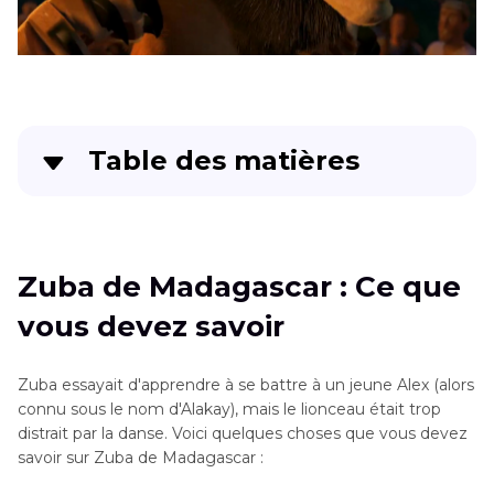
Table des matières
Zuba de Madagascar : Ce que vous devez savoir
Des douzaines d'effets de voix d'anime en plus
Zuba de Madagascar : Ce que
de Zuba
vous devez savoir
FAQs sur Zuba
Zuba essayait d'apprendre à se battre à un jeune Alex (alors
Conclusion
connu sous le nom d'Alakay), mais le lionceau était trop
distrait par la danse. Voici quelques choses que vous devez
savoir sur Zuba de Madagascar :