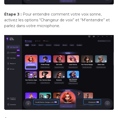
Étape 3 :
Pour entendre comment votre voix sonne,
activez les options “Changeur de voix” et “M'entendre” et
parlez dans votre microphone.