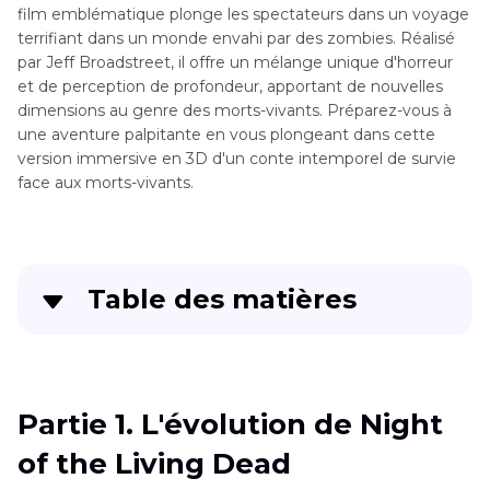
film emblématique plonge les spectateurs dans un voyage
terrifiant dans un monde envahi par des zombies. Réalisé
par Jeff Broadstreet, il offre un mélange unique d'horreur
et de perception de profondeur, apportant de nouvelles
dimensions au genre des morts-vivants. Préparez-vous à
une aventure palpitante en vous plongeant dans cette
version immersive en 3D d'un conte intemporel de survie
face aux morts-vivants.
Table des matières
Partie 1
. L'évolution de Night of the Living Dead
Partie 2
. L'impact de la couleur sur les films
Partie 1. L'évolution de Night
d'horreur
of the Living Dead
Partie 3
. Astuce : Améliorer l'expérience de