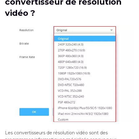
convertisseur de résolution
résolution vidéo
vidéo ?
Partie 3
. FAQ sur les convertisseurs gratuits de
résolution vidéo
Les convertisseurs de résolution vidéo sont des