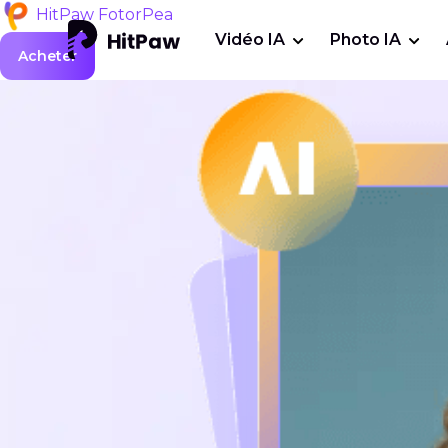
HitPaw FotorPea
Vidéo IA
Photo IA
Acheter