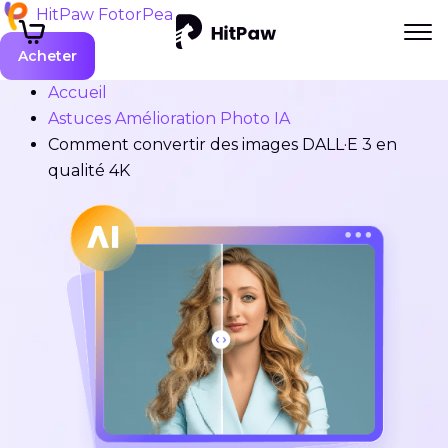
HitPaw FotorPea
Acheter
Accueil
Astuces Amélioration Photo IA
Comment convertir des images DALL·E 3 en
qualité 4K