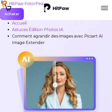
HitPaw FotorPea
Acheter
Accueil
Astuces Édition Photos IA
Comment agrandir des images avec Picsart AI
Image Extender